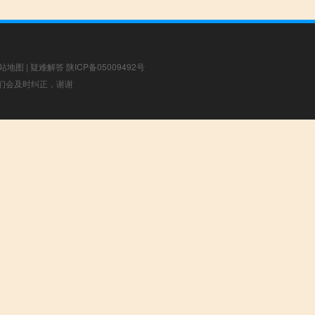
站地图
|
疑难解答
陕ICP备05009492号
，我们会及时纠正，谢谢