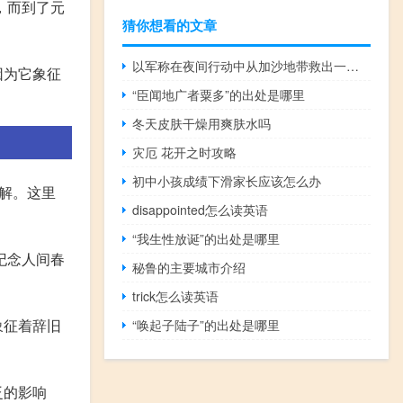
，而到了元
猜你想看的文章
以军称在夜间行动中从加沙地带救出一名被扣押的以军士兵
因为它象征
“臣闻地广者粟多”的出处是哪里
冬天皮肤干燥用爽肤水吗
灾厄 花开之时攻略
初中小孩成绩下滑家长应该怎么办
解。这里
disappointed怎么读英语
“我生性放诞”的出处是哪里
纪念人间春
秘鲁的主要城市介绍
trick怎么读英语
象征着辞旧
“唤起子陆子”的出处是哪里
泛的影响