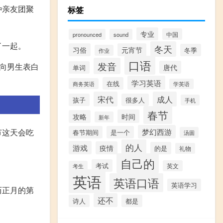
种亲友团聚
标签
专业
中国
pronounced
sound
了一起。
冬天
习俗
元宵节
冬季
作业
口语
发音
向男生表白
唐代
单词
学习英语
在线
商务英语
学英语
宋代
成人
孩子
很多人
手机
春节
时间
攻略
新年
节这天会吃
梦幻西游
春节期间
是一个
汤圆
的人
游戏
疫情
的是
礼物
自己的
考试
英文
考生
英语
英语口语
英语学习
历正月的第
还不
诗人
都是