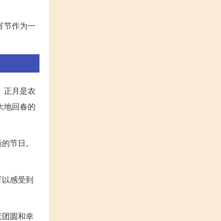
宵节作为一
。
。正月是农
大地回春的
新的节日。
可以感受到
庆团圆和幸