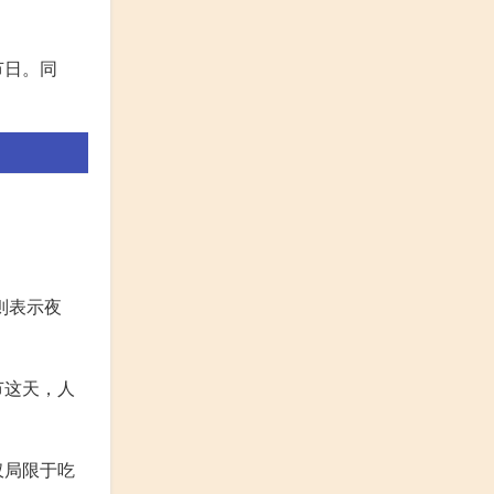
节日。同
则表示夜
节这天，人
仅局限于吃