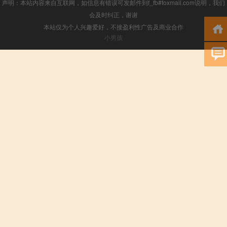
声明：本站内容来自互联网，如信息有错误可发邮件到f_fb#foxmail.com说明，我们
会及时纠正，谢谢
本站仅为个人兴趣爱好，不接盈利性广告及商业合作
小男孩