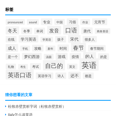
标签
专业
习俗
元宵节
中国
pronounced
sound
作业
口语
发音
冬天
唐代
冬季
单词
商务英语
宋代
学习英语
在线
孩子
很多人
学英语
春节
成人
时间
攻略
春节期间
手机
新年
的人
梦幻西游
游戏
疫情
是一个
的是
汤圆
英语
自己的
考试
礼物
英文
考生
英语口语
还不
英语学习
诗人
都是
猜你想看的文章
杜牧赤壁赏析字词（杜牧赤壁赏析）
italy怎么读英语