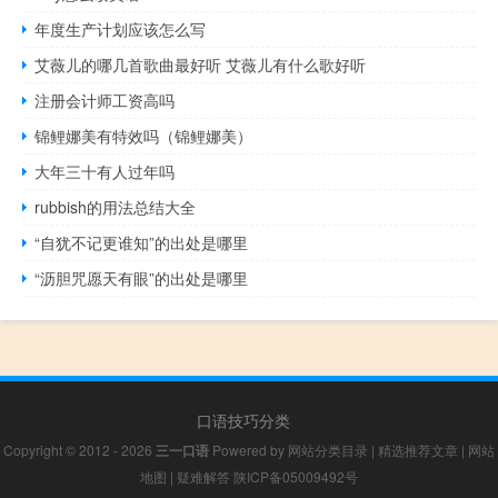
年度生产计划应该怎么写
艾薇儿的哪几首歌曲最好听 艾薇儿有什么歌好听
注册会计师工资高吗
锦鲤娜美有特效吗（锦鲤娜美）
大年三十有人过年吗
rubbish的用法总结大全
“自犹不记更谁知”的出处是哪里
“沥胆咒愿天有眼”的出处是哪里
口语技巧分类
Copyright © 2012 - 2026
三一口语
Powered by
网站分类目录
|
精选推荐文章
|
网站
地图
|
疑难解答
陕ICP备05009492号