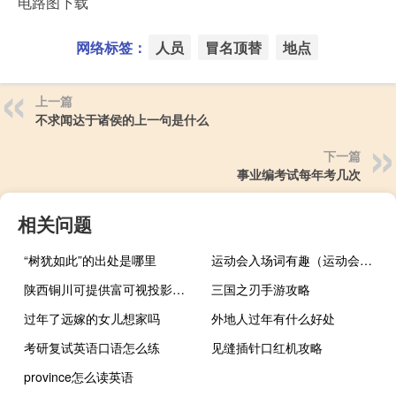
电路图下载
网络标签：
人员
冒名顶替
地点
上一篇
不求闻达于诸侯的上一句是什么
下一篇
事业编考试每年考几次
相关问题
“树犹如此”的出处是哪里
运动会入场词有趣（运动会入场词有新意）
陕西铜川可提供富可视投影机维修服务地址在哪
三国之刃手游攻略
过年了远嫁的女儿想家吗
外地人过年有什么好处
考研复试英语口语怎么练
见缝插针口红机攻略
province怎么读英语