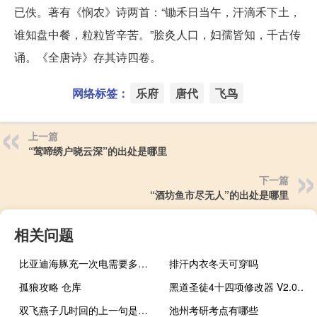
已佚。著有《悯农》诗两首：“锄禾日当午，汗滴禾下土，
谁知盘中餐，粒粒皆辛苦。”脍灸人口，妇孺皆知，千古传
诵。《全唐诗》存其诗四卷。
网络标签：
乐府
唐代
飞鸟
上一篇
“莺啼绣户晓云深”的出处是哪里
下一篇
“酒坊鱼市尽无人”的出处是哪里
相关问题
比亚迪海豚充一次电需要多少电费
排汗内衣冬天可穿吗
孤狼攻略 仓库
黑道圣徒4十四项修改器 V2.0 绿色免费版（黑道圣徒4十四项修改器 V2.0 绿色免费版功能简介）
双飞燕子几时回的上一句是什么
池州考研考点有哪些