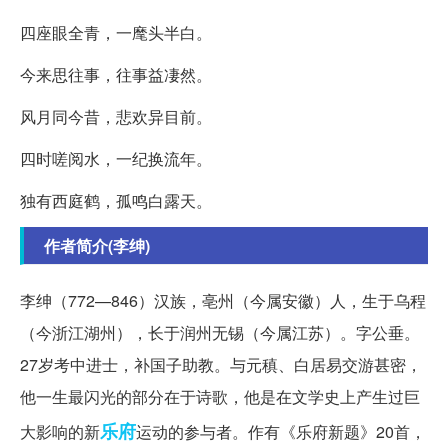
四座眼全青，一麾头半白。
今来思往事，往事益凄然。
风月同今昔，悲欢异目前。
四时嗟阅水，一纪换流年。
独有西庭鹤，孤鸣白露天。
作者简介(李绅)
李绅（772—846）汉族，亳州（今属安徽）人，生于乌程
（今浙江湖州），长于润州无锡（今属江苏）。字公垂。
27岁考中进士，补国子助教。与元稹、白居易交游甚密，
他一生最闪光的部分在于诗歌，他是在文学史上产生过巨
乐府
大影响的新
运动的参与者。作有《乐府新题》20首，