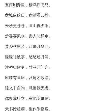
五两剧奔星，樯乌疾飞鸟。
盆城依落日，盆浦看云眇。
云眇更苍苍，匡山低夕阳。
楚客喜风水，秦人悲异乡。
异乡秋思苦，江皋月华吐。
漾漾隐波亭，悠悠通月浦。
津桥归候吏，竹巷开门户。
容膝有匡床，及肩才数堵。
隙光非白驹，悬磬我无虞。
体瘦寡行立，家肥安啜哺。
天书怜谴谪，重作朱轓客。