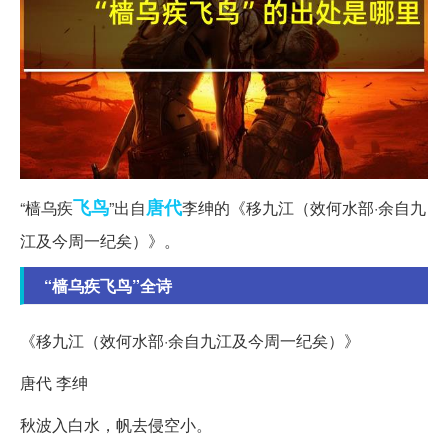
飞鸟
唐代
“樯乌疾
”出自
李绅的《移九江（效何水部·余自九
江及今周一纪矣）》。
“樯乌疾飞鸟”全诗
《移九江（效何水部·余自九江及今周一纪矣）》
唐代 李绅
秋波入白水，帆去侵空小。