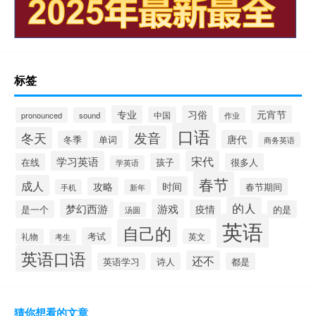
标签
专业
习俗
元宵节
中国
pronounced
sound
作业
口语
发音
冬天
唐代
冬季
单词
商务英语
宋代
学习英语
在线
孩子
很多人
学英语
春节
成人
时间
攻略
春节期间
手机
新年
的人
梦幻西游
游戏
疫情
是一个
的是
汤圆
英语
自己的
考试
礼物
英文
考生
英语口语
还不
英语学习
诗人
都是
猜你想看的文章