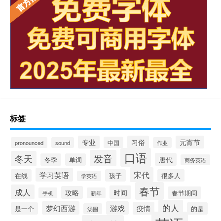
标签
专业
习俗
元宵节
中国
pronounced
sound
作业
口语
发音
冬天
唐代
冬季
单词
商务英语
宋代
学习英语
在线
孩子
很多人
学英语
春节
成人
时间
攻略
春节期间
手机
新年
的人
梦幻西游
游戏
疫情
是一个
的是
汤圆