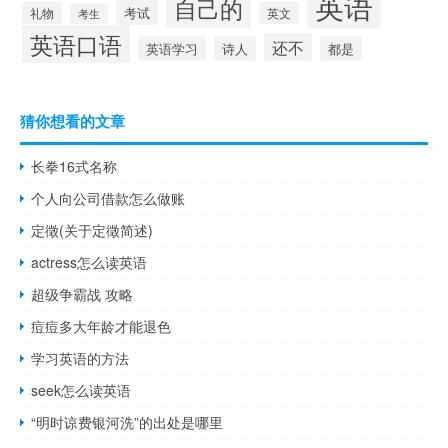
英语
自己的
考试
礼物
英文
考生
英语口语
还不
英语学习
诗人
都是
猜你想看的文章
长拳16式名称
个人向公司借款怎么做账
定徵(关于定徵简述)
actress怎么读英语
超级争霸战 攻略
痘痘多大年龄才能退色
学习英语的方法
seek怎么读英语
“明时谅费银河洗”的出处是哪里