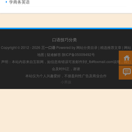
学商务英语
口语技巧分类
Copyright © 2012 - 2026
三一口语
Powered by
网站分类目录
|
精选推荐文章
|
网站
地图
|
疑难解答
陕ICP备05009492号
声明：本站内容来自互联网，如信息有错误可发邮件到f_fb#foxmail.com说明，我们
会及时纠正，谢谢
本站仅为个人兴趣爱好，不接盈利性广告及商业合作
小男孩