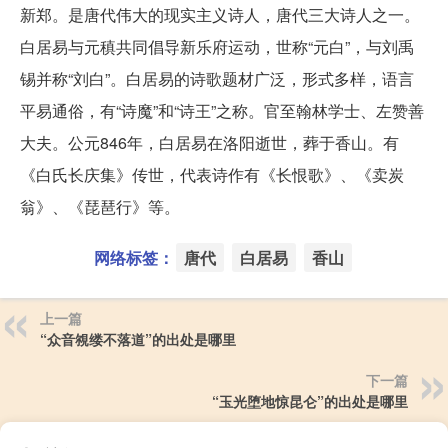
新郑。是唐代伟大的现实主义诗人，唐代三大诗人之一。
白居易与元稹共同倡导新乐府运动，世称“元白”，与刘禹
锡并称“刘白”。白居易的诗歌题材广泛，形式多样，语言
平易通俗，有“诗魔”和“诗王”之称。官至翰林学士、左赞善
大夫。公元846年，白居易在洛阳逝世，葬于香山。有
《白氏长庆集》传世，代表诗作有《长恨歌》、《卖炭
翁》、《琵琶行》等。
网络标签：
唐代
白居易
香山
上一篇
“众音覙缕不落道”的出处是哪里
下一篇
“玉光堕地惊昆仑”的出处是哪里