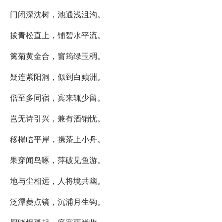
门闭深沈树，池通浅沮沟。
拔青松直上，铺碧水平流。
篱菊黄金合，窗筠绿玉稠。
疑连紫阳洞，似到白蘋洲。
僧至多同宿，宾来辄少留。
岂无诗引兴，兼有酒销忧。
移榻临平岸，携茶上小舟。
果穿闻鸟啄，萍破见鱼游。
地与尘相远，人将境共幽。
泛潭菱点镜，沉浦月生钩。