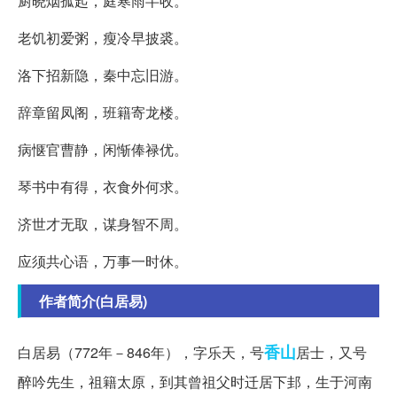
厨晓烟孤起，庭寒雨半收。
老饥初爱粥，瘦冷早披裘。
洛下招新隐，秦中忘旧游。
辞章留凤阁，班籍寄龙楼。
病惬官曹静，闲惭俸禄优。
琴书中有得，衣食外何求。
济世才无取，谋身智不周。
应须共心语，万事一时休。
作者简介(白居易)
香山
白居易（772年－846年），字乐天，号
居士，又号
醉吟先生，祖籍太原，到其曾祖父时迁居下邽，生于河南