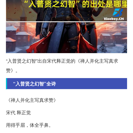
“入普贤之幻智”出自宋代释正觉的《禅人并化主写真求
赞》。
“入普贤之幻智”全诗
《禅人并化主写真求赞》
宋代 释正觉
用得乎眉，体全乎鼻。