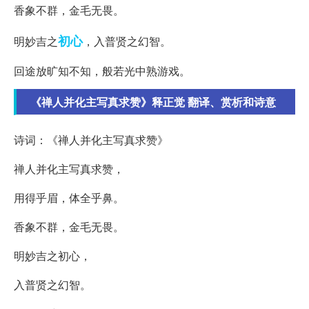
香象不群，金毛无畏。
初心
明妙吉之
，入普贤之幻智。
回途放旷知不知，般若光中熟游戏。
《禅人并化主写真求赞》释正觉 翻译、赏析和诗意
诗词：《禅人并化主写真求赞》
禅人并化主写真求赞，
用得乎眉，体全乎鼻。
香象不群，金毛无畏。
明妙吉之初心，
入普贤之幻智。