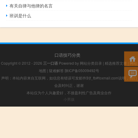
有关自律与他律的名言
班训是什么
口语技巧分类
Copyright © 2012 - 2026
三一口语
Powered by
网站分类目录
|
精选推荐文章
|
网站
地图
|
疑难解答
陕ICP备05009492号
声明：本站内容来自互联网，如信息有错误可发邮件到f_fb#foxmail.com说明，我们
会及时纠正，谢谢
本站仅为个人兴趣爱好，不接盈利性广告及商业合作
小男孩