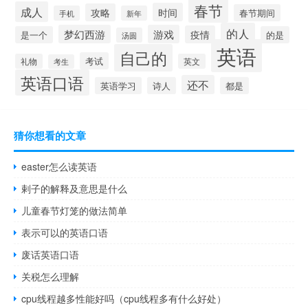
春节
成人
时间
攻略
春节期间
手机
新年
的人
梦幻西游
游戏
疫情
是一个
的是
汤圆
英语
自己的
考试
礼物
英文
考生
英语口语
还不
英语学习
诗人
都是
猜你想看的文章
easter怎么读英语
剌子的解释及意思是什么
儿童春节灯笼的做法简单
表示可以的英语口语
废话英语口语
关税怎么理解
cpu线程越多性能好吗（cpu线程多有什么好处）