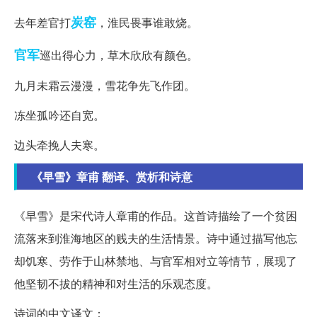
炭窑
去年差官打
，淮民畏事谁敢烧。
官军
巡出得心力，草木欣欣有颜色。
九月未霜云漫漫，雪花争先飞作团。
冻坐孤吟还自宽。
边头牵挽人夫寒。
《早雪》章甫 翻译、赏析和诗意
《早雪》是宋代诗人章甫的作品。这首诗描绘了一个贫困
流落来到淮海地区的贱夫的生活情景。诗中通过描写他忘
却饥寒、劳作于山林禁地、与官军相对立等情节，展现了
他坚韧不拔的精神和对生活的乐观态度。
诗词的中文译文：