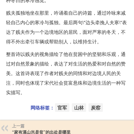
种冬日的寒冷感觉。
贱夫孤独地坐在那里，吟诵着自己的诗篇，通过吟咏来减
轻自己内心的寒冷与孤独。最后两句\"边头牵挽人夫寒\"表
达了贱夫作为一个边境地区的居民，面对严寒的冬天，不
得不外出牵引车辆或帮助别人，以维持生计。
整首诗以贱夫的视角描绘了他在贫困中的坚韧和乐观，通
过对自然景象的描绘，表达了对生活的热爱和对自然的赞
美。这首诗表现了作者对贱夫的同情和对边境人民的关
注，同时也体现了宋代社会贫富悬殊和边境生活的一种写
实描写。
网络标签：
官军
山林
炭窑
上一篇
“家有溪山岂是贫”的出处是哪里