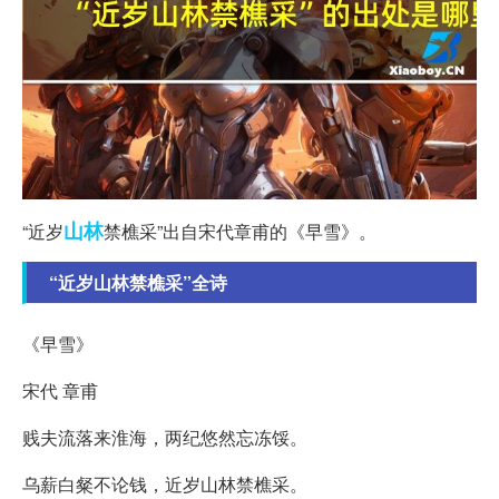
山林
“近岁
禁樵采”出自宋代章甫的《早雪》。
“近岁山林禁樵采”全诗
《早雪》
宋代 章甫
贱夫流落来淮海，两纪悠然忘冻馁。
乌薪白粲不论钱，近岁山林禁樵采。