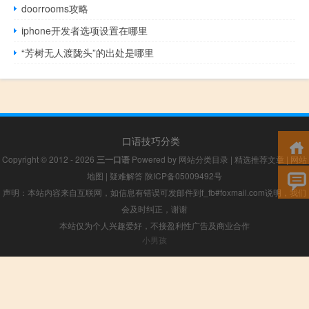
doorrooms攻略
iphone开发者选项设置在哪里
“芳树无人渡陇头”的出处是哪里
口语技巧分类
Copyright © 2012 - 2026
三一口语
Powered by
网站分类目录
|
精选推荐文章
|
网站
地图
|
疑难解答
陕ICP备05009492号
声明：本站内容来自互联网，如信息有错误可发邮件到f_fb#foxmail.com说明，我们
会及时纠正，谢谢
本站仅为个人兴趣爱好，不接盈利性广告及商业合作
小男孩