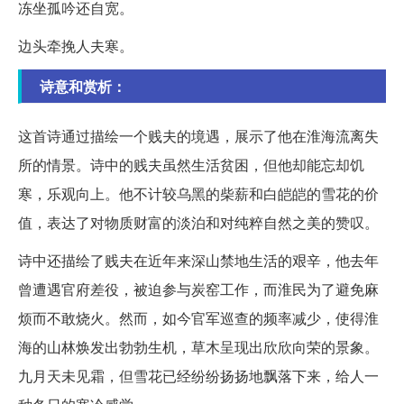
冻坐孤吟还自宽。
边头牵挽人夫寒。
诗意和赏析：
这首诗通过描绘一个贱夫的境遇，展示了他在淮海流离失
所的情景。诗中的贱夫虽然生活贫困，但他却能忘却饥
寒，乐观向上。他不计较乌黑的柴薪和白皑皑的雪花的价
值，表达了对物质财富的淡泊和对纯粹自然之美的赞叹。
诗中还描绘了贱夫在近年来深山禁地生活的艰辛，他去年
曾遭遇官府差役，被迫参与炭窑工作，而淮民为了避免麻
烦而不敢烧火。然而，如今官军巡查的频率减少，使得淮
海的山林焕发出勃勃生机，草木呈现出欣欣向荣的景象。
九月天未见霜，但雪花已经纷纷扬扬地飘落下来，给人一