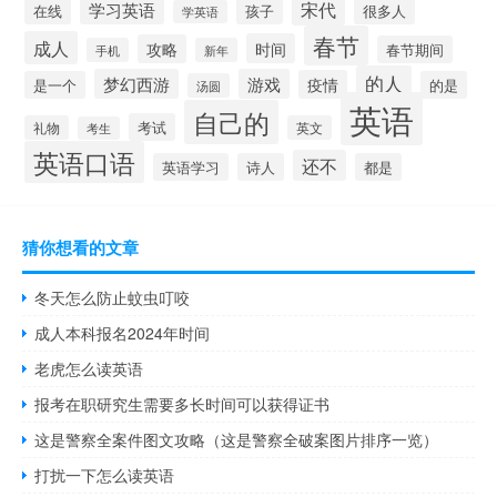
宋代
学习英语
在线
孩子
很多人
学英语
春节
成人
时间
攻略
春节期间
手机
新年
的人
梦幻西游
游戏
疫情
是一个
的是
汤圆
英语
自己的
考试
礼物
英文
考生
英语口语
还不
英语学习
诗人
都是
猜你想看的文章
冬天怎么防止蚊虫叮咬
成人本科报名2024年时间
老虎怎么读英语
报考在职研究生需要多长时间可以获得证书
这是警察全案件图文攻略（这是警察全破案图片排序一览）
打扰一下怎么读英语