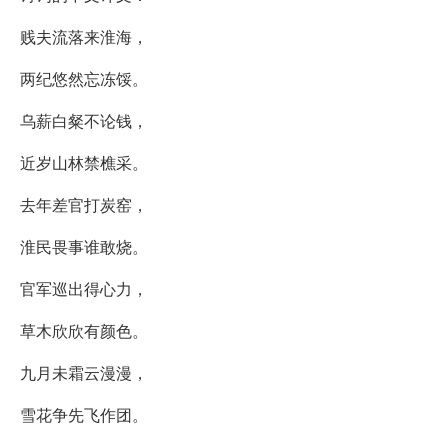
贱夫流落来淮海，
两纪悠然忘冻馁。
乌薪白粲不论钱，
近岁山林禁樵采。
去年差官打炭窑，
淮民畏事谁敢烧。
官军巡出得心力，
草木欣欣有颜色。
九月未霜云漫漫，
雪花争先飞作团。