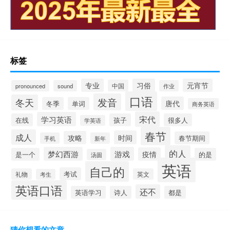
标签
专业
习俗
元宵节
中国
pronounced
sound
作业
口语
发音
冬天
唐代
冬季
单词
商务英语
宋代
学习英语
在线
孩子
很多人
学英语
春节
成人
时间
攻略
春节期间
手机
新年
的人
梦幻西游
游戏
疫情
是一个
的是
汤圆
英语
自己的
考试
礼物
英文
考生
英语口语
还不
英语学习
诗人
都是
猜你想看的文章