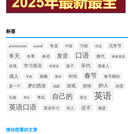
标签
专业
习俗
元宵节
中国
pronounced
sound
作业
口语
发音
冬天
唐代
冬季
单词
商务英语
宋代
学习英语
在线
孩子
很多人
学英语
春节
成人
时间
攻略
春节期间
手机
新年
的人
梦幻西游
游戏
疫情
是一个
的是
汤圆
英语
自己的
考试
礼物
英文
考生
英语口语
还不
英语学习
诗人
都是
猜你想看的文章