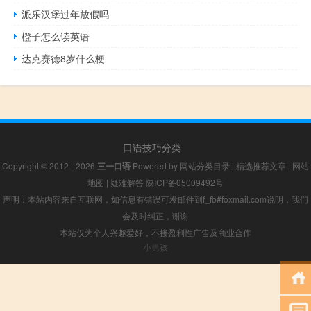
派乐汉堡过年放假吗
橙子怎么读英语
达克赛德8岁什么梗
口语技巧分类
Copyright © 2012 - 2026
三一口语
Powered by
网站分类目录
|
精选推荐文章
|
网站
地图
|
疑难解答
陕ICP备05009492号
声明：本站内容来自互联网，如信息有错误可发邮件到f_fb#foxmail.com说明，我们
会及时纠正，谢谢
本站仅为个人兴趣爱好，不接盈利性广告及商业合作
小男孩