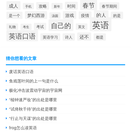
春节
成人
时间
攻略
春节期间
手机
新年
的人
梦幻西游
游戏
疫情
是一个
的是
汤圆
英语
自己的
考试
礼物
英文
考生
英语口语
还不
英语学习
诗人
都是
猜你想看的文章
废话英语口语
鱼戏莲叶间的上一句是什么
极化冲击波震动宇宙的宇宙网
“槌钟速严妆”的出处是哪里
“试倚秋千待”的出处是哪里
“行止与天谋”的出处是哪里
frog怎么读英语