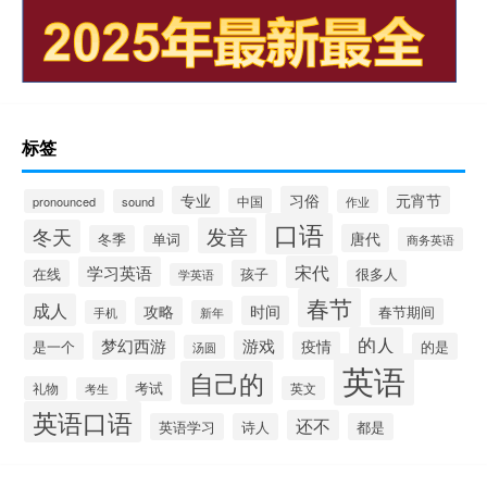
标签
专业
习俗
元宵节
中国
pronounced
sound
作业
口语
发音
冬天
唐代
冬季
单词
商务英语
宋代
学习英语
在线
孩子
很多人
学英语
春节
成人
时间
攻略
春节期间
手机
新年
的人
梦幻西游
游戏
疫情
是一个
的是
汤圆
英语
自己的
考试
礼物
英文
考生
英语口语
还不
英语学习
诗人
都是