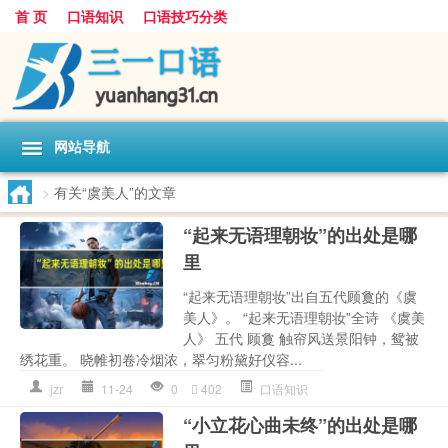
首 页
口语知识
口语技巧分类
网站导航
>
有关“虞美人”的文章
“起来无语理朝妆”的出处是哪
里
“起来无语理朝妆”出自五代顾敻的《虞
美人》。 “起来无语理朝妆”全诗 《虞美
人》 五代 顾敻 触帘风送景阳钟，鸳被
绣花重。 晓帷初卷冷烟浓，翠匀粉黛好仪容...
jzr
11-24
0
402
口语知识
“小立花心曲未终”的出处是哪