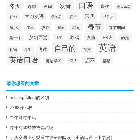
口语
发音
冬天
唐代
冬季
单词
商务英语
宋代
学习英语
在线
孩子
很多人
学英语
春节
成人
时间
攻略
春节期间
手机
新年
的人
梦幻西游
游戏
疫情
是一个
的是
汤圆
英语
自己的
考试
礼物
英文
考生
英语口语
还不
英语学习
诗人
都是
猜你想看的文章
missing和lost的区别
7788什么梗
中午能过年吗
过年有哪些传统说法呢
小酒窝遇上小梨涡在线全部阅读（小酒窝遇上小梨涡）