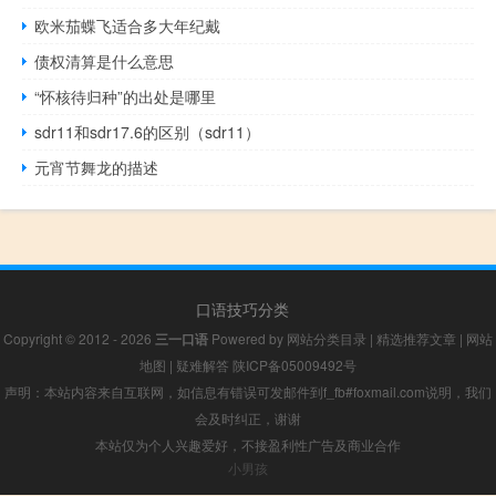
欧米茄蝶飞适合多大年纪戴
债权清算是什么意思
“怀核待归种”的出处是哪里
sdr11和sdr17.6的区别（sdr11）
元宵节舞龙的描述
口语技巧分类
Copyright © 2012 - 2026
三一口语
Powered by
网站分类目录
|
精选推荐文章
|
网站
地图
|
疑难解答
陕ICP备05009492号
声明：本站内容来自互联网，如信息有错误可发邮件到f_fb#foxmail.com说明，我们
会及时纠正，谢谢
本站仅为个人兴趣爱好，不接盈利性广告及商业合作
小男孩