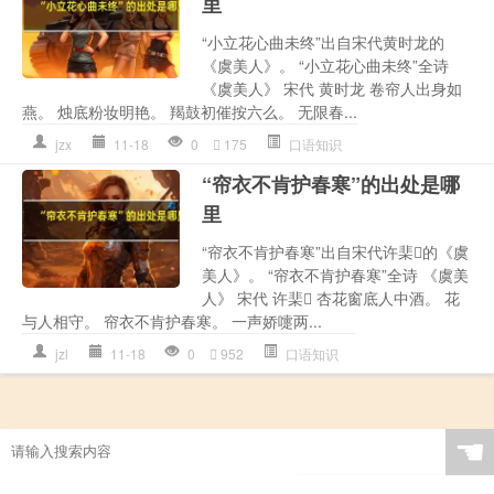
里
“小立花心曲未终”出自宋代黄时龙的
《虞美人》。 “小立花心曲未终”全诗
《虞美人》 宋代 黄时龙 卷帘人出身如
燕。 烛底粉妆明艳。 羯鼓初催按六么。 无限春...
jzx
11-18
0
175
口语知识
“帘衣不肯护春寒”的出处是哪
里
“帘衣不肯护春寒”出自宋代许棐的《虞
美人》。 “帘衣不肯护春寒”全诗 《虞美
人》 宋代 许棐 杏花窗底人中酒。 花
与人相守。 帘衣不肯护春寒。 一声娇嚏两...
jzl
11-18
0
952
口语知识
☚