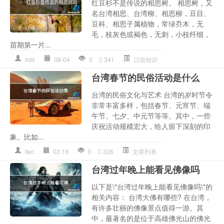
红豆杉不是传说的相思树。 相思树，又
名台湾相思、台湾柳、相思柳，豆目、
豆科、相思子属植物，常绿乔木，无
毛，枝灰色或褐色，无刺，小枝纤细，
苗期第一片...
hds
08-04
0
341
口语知识
台湾春节的民俗活动是什么
台湾的民俗文化与艺术 台湾的岁时节令
非常丰富多样，包括春节、元宵节、端
午节、七夕、中元节等等。其中，一些
庆祝活动规模宏大，给人留下深刻的印
象。比如...
twc
02-16
0
326
文章列表
台湾过年晚上能看见佛像吗
以下是\"台湾过年晚上能看见佛像吗\"的
相关内容： 台湾大佛有哪些? 在台湾，
有许多壮丽的佛像景点值得一游。其
中，最著名的是位于高雄佛光山的佛光