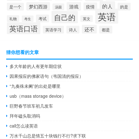
的人
梦幻西游
游戏
疫情
是一个
的是
汤圆
英语
自己的
考试
礼物
英文
考生
英语口语
还不
英语学习
诗人
都是
猜你想看的文章
多大年龄的人有更年期症状
因果报应的佛家语句（韦国清的报应）
“九奏殊未阑”的出处是哪里
usb（mass storage device）
巨野春节班车初几发车
拜年磕头取消吗
call怎么读英语
万水千山总是情五十块钱行不行?求下联