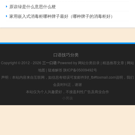
原谅绿是什么意思什么梗
家用嵌入式消毒柜哪种牌子最好（哪种牌子的消毒柜好）
口语技巧分类
Copyright © 2012 - 2026
三一口语
Powered by
网站分类目录
|
精选推荐文章
|
网站
地图
|
疑难解答
陕ICP备05009492号
声明：本站内容来自互联网，如信息有错误可发邮件到f_fb#foxmail.com说明，我们
会及时纠正，谢谢
本站仅为个人兴趣爱好，不接盈利性广告及商业合作
小男孩