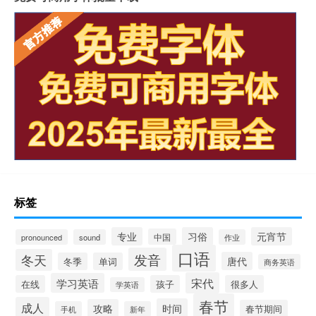
标签
专业
习俗
元宵节
中国
pronounced
sound
作业
口语
发音
冬天
唐代
冬季
单词
商务英语
宋代
学习英语
在线
孩子
很多人
学英语
春节
成人
时间
攻略
春节期间
手机
新年