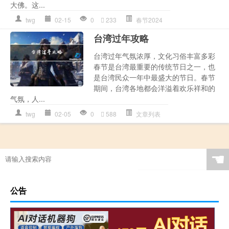
大佛。这...
twg
02-15
0
233
春节2024
台湾过年攻略
台湾过年气氛浓厚，文化习俗丰富多彩
春节是台湾最重要的传统节日之一，也
是台湾民众一年中最盛大的节日。春节
期间，台湾各地都会洋溢着欢乐祥和的
气氛，人...
twg
02-05
0
588
文章列表
☚
公告