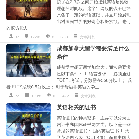
孩子在2-3岁之间开始接触英语是比较
理想的时间段。这个年龄段的孩子已经
具备了一定的母语基础，并且开始展现
出对周围世界的好奇心和探索欲。他们
的模仿能力...
et
12-30
0
750
文章列表
成都加拿大留学需要满足什么
条件
成都学生想要留学加拿大，通常需要满
足以下条件： 1. 语言要求 ： 必须通过
TOEFL考试，分数需在550分以上； 或
者IELTS成绩6.5分以上； 对于母语非英语的学生...
cd
12-28
0
472
文章列表
英语相关的证书
英语证书的种类繁多，主要可以分为国
内证书和国际证书两大类。以下是一些
常见的英语证书： 国内英语证书 1. 大
学英语四六级（CET-4/6） 面向中国大