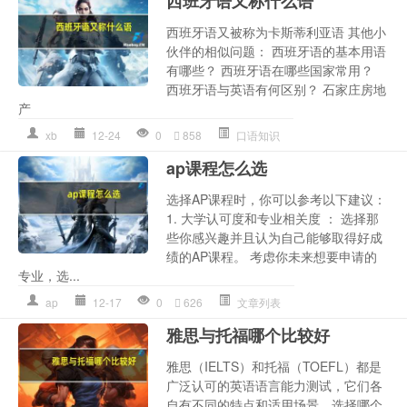
西班牙语又称什么语
西班牙语又被称为卡斯蒂利亚语 其他小
伙伴的相似问题： 西班牙语的基本用语
有哪些？ 西班牙语在哪些国家常用？
西班牙语与英语有何区别？ 石家庄房地
产
xb
12-24
0
858
口语知识
ap课程怎么选
选择AP课程时，你可以参考以下建议：
1. 大学认可度和专业相关度 ： 选择那
些你感兴趣并且认为自己能够取得好成
绩的AP课程。 考虑你未来想要申请的
专业，选...
ap
12-17
0
626
文章列表
雅思与托福哪个比较好
雅思（IELTS）和托福（TOEFL）都是
广泛认可的英语语言能力测试，它们各
自有不同的特点和适用场景。选择哪个