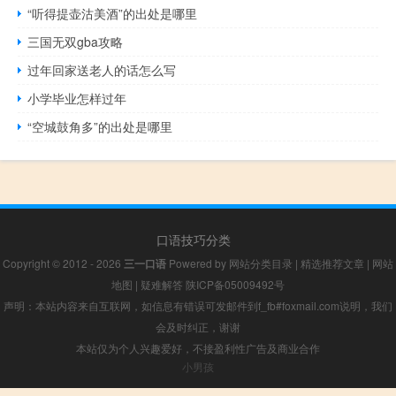
“听得提壶沽美酒”的出处是哪里
三国无双gba攻略
过年回家送老人的话怎么写
小学毕业怎样过年
“空城鼓角多”的出处是哪里
口语技巧分类
Copyright © 2012 - 2026
三一口语
Powered by
网站分类目录
|
精选推荐文章
|
网站
地图
|
疑难解答
陕ICP备05009492号
声明：本站内容来自互联网，如信息有错误可发邮件到f_fb#foxmail.com说明，我们
会及时纠正，谢谢
本站仅为个人兴趣爱好，不接盈利性广告及商业合作
小男孩