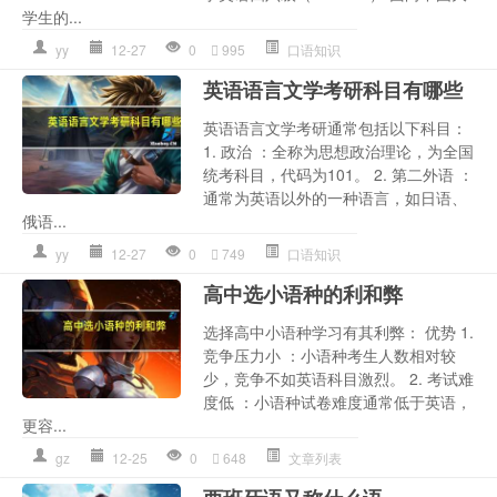
学生的...
yy
12-27
0
995
口语知识
英语语言文学考研科目有哪些
英语语言文学考研通常包括以下科目：
1. 政治 ：全称为思想政治理论，为全国
统考科目，代码为101。 2. 第二外语 ：
通常为英语以外的一种语言，如日语、
俄语...
yy
12-27
0
749
口语知识
高中选小语种的利和弊
选择高中小语种学习有其利弊： 优势 1.
竞争压力小 ：小语种考生人数相对较
少，竞争不如英语科目激烈。 2. 考试难
度低 ：小语种试卷难度通常低于英语，
更容...
gz
12-25
0
648
文章列表