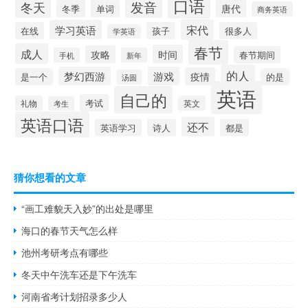
口语
发音
冬天
唐代
冬季
单词
商务英语
宋代
学习英语
在线
孩子
很多人
学英语
春节
成人
时间
攻略
春节期间
手机
新年
的人
梦幻西游
游戏
疫情
是一个
的是
汤圆
英语
自己的
考试
礼物
英文
考生
英语口语
还不
英语学习
诗人
都是
猜你想看的文章
“画工难貌天入妙”的出处是哪里
海口的春节天气怎么样
池州考研考点有哪些
冬天中午洗车还是下午洗车
河南省考计划招录多少人