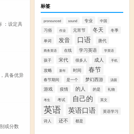
标签
专业
中国
pronounced
sound
 ：设定具
冬天
习俗
元宵节
冬季
作业
口语
发音
唐代
单词
学习英语
在线
商务英语
学英语
宋代
成人
孩子
很多人
手机
春节
时间
攻略
新年
，具备优异
梦幻西游
春节期间
是一个
汤圆
的人
游戏
疫情
的是
礼物
自己的
考试
英文
考生
英语
英语口语
英语学习
还不
诗人
都是
别或分数