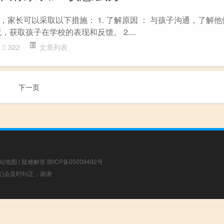
家长可以采取以下措施： 1. 了解原因 ： 与孩子沟通，了解
获取孩子在学校的表现和反馈。 2....
322
文章列表
下一页
站地图
|
疑难解答
陕ICP备05009492号
，我们会及时纠正，谢谢