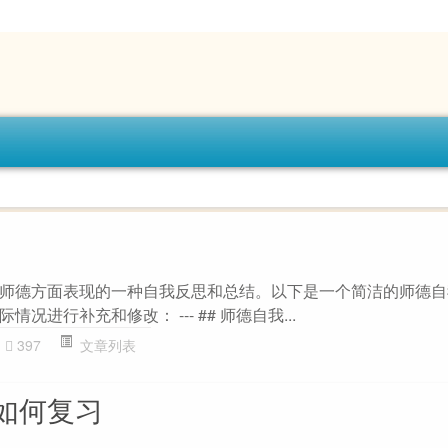
师德方面表现的一种自我反思和总结。以下是一个简洁的师德自
况进行补充和修改： --- ## 师德自我...
397
文章列表
如何复习