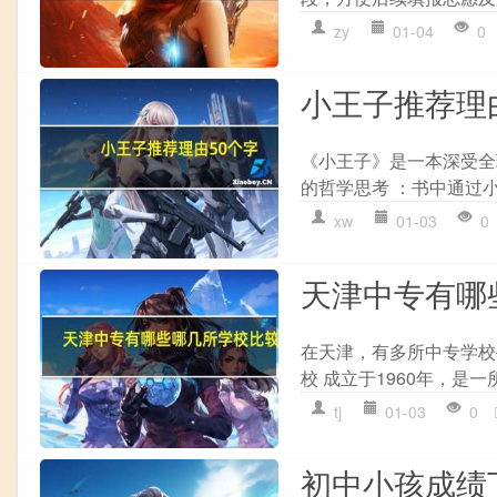
zy
01-04
0
小王子推荐理
《小王子》是一本深受全
的哲学思考 ：书中通过小
xw
01-03
0
天津中专有哪
在天津，有多所中专学校
校 成立于1960年，是一
tj
01-03
0
初中小孩成绩