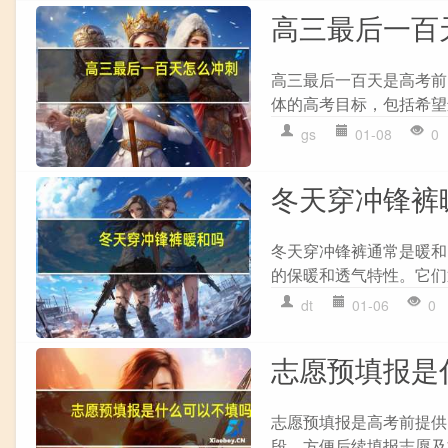
高三最后一百
高三最后一百天是高考前
体的高考目标，包括希望进
gs
01-08
0
冬天穿冲锋裤
冬天穿冲锋裤通常是暖和
的保暖和透气特性。它们
dt
01-06
0
志愿预填报是
志愿预填报是高考前提供
段，方便后续填报志愿及