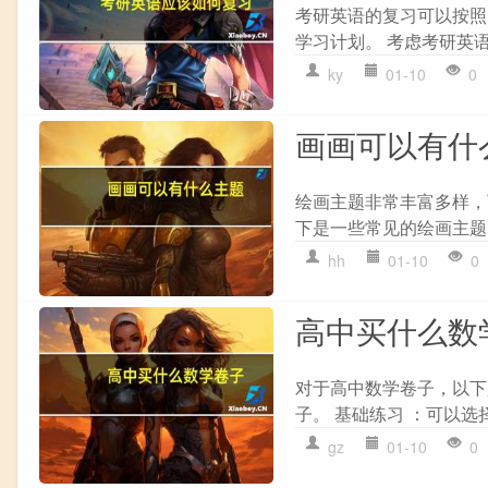
考研英语的复习可以按照
学习计划。 考虑考研英语
ky
01-10
0
画画可以有什
绘画主题非常丰富多样，
下是一些常见的绘画主题： 
hh
01-10
0
高中买什么数
对于高中数学卷子，以下是
子。 基础练习 ：可以选择
gz
01-10
0