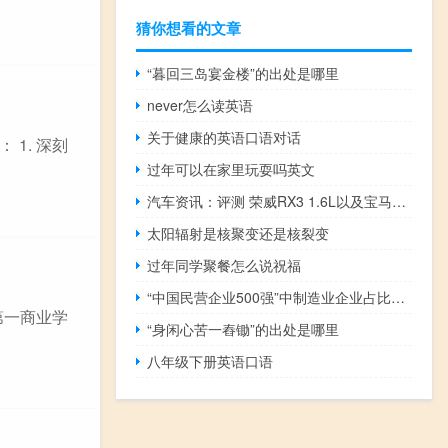
猜你想看的文章
“暮回三岛宴金楼”的出处是哪里
never怎么读英语
关于健康的英语口语对话
1. 深刻
过年可以在家里玩耍吗英文
汽车资讯：评测 荣威RX3 1.6L以及宝马3系耗油如何
太阳辐射是核聚变还是核裂变
过年同学聚餐怎么说祝福
“中国民营企业500强”中制造业企业占比超六成
第一商业学
“身闲心苦一舂锄”的出处是哪里
八年级下册英语口语