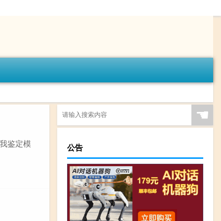
☚
我鉴定模
公告