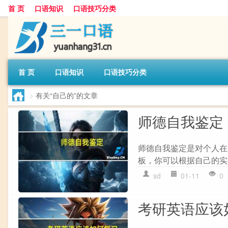
首 页
口语知识
口语技巧分类
首 页
口语知识
口语技巧分类
>
有关“自己的”的文章
师德自我鉴定
师德自我鉴定是对个人在
板，你可以根据自己的实际情
sd
01-11
0
考研英语应该