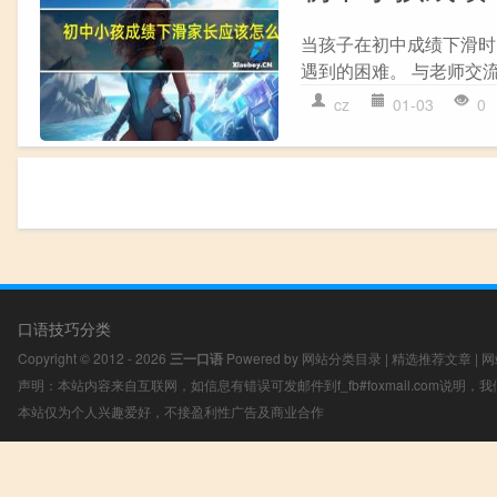
当孩子在初中成绩下滑时，
遇到的困难。 与老师交流，
cz
01-03
0
口语技巧分类
Copyright © 2012 - 2026
三一口语
Powered by
网站分类目录
|
精选推荐文章
|
网
声明：本站内容来自互联网，如信息有错误可发邮件到f_fb#foxmail.com说明
本站仅为个人兴趣爱好，不接盈利性广告及商业合作