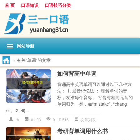
首 页
口语知识
口语技巧分类
网站导航
>
有关“单词”的文章
如何背高中单词
背诵高中英语单词可以通过以下几种方
法： 1. 发音记忆法 ： 理解单词的音
标，发准每个音标。 将含有相同元音的
单词归为一类，如“mistake”, “chang
e”。 2. 句...
rh
01-03
0
516
文章列表
考研背单词用什么书