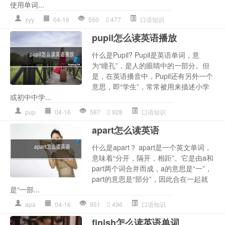
使用单词...
xyy
04-16
550
477
口语知识
pupil怎么读英语播放
什么是Pupil? Pupil是英语单词，意
为“瞳孔”，是人的眼睛中的一部分。但
是，在英语播音中，Pupil还有另外一个
意思，即“学生”，常常被用来描述小学
或初中中学...
pup
04-16
587
928
口语知识
apart怎么读英语
什么是apart？ apart是一个英文单词，
意味着“分开，隔开，相距”。它是由a和
part两个词合并而成，a的意思是“一”，
part的意思是“部分”，因此合在一起就
是“一部...
apa
04-16
951
496
口语知识
finish怎么读英语单词