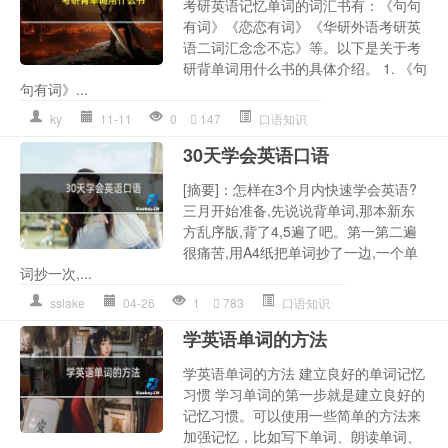
考研英语记忆单词的词汇书有：《句句
有词》《恋恋有词》《华研外语考研英
语二词汇念念不忘》等。以下是关于考
研背单词用什么书的具体介绍。 1. 《句
句有词》...
ky
11-11
0
147
口语知识
30天学会英语口语
[摘要]：怎样在3个月内快速学会英语?
三月开始准备,先说说背单词,那本新东
方乱序版,背了4,5遍了吧。第一第二遍
很痛苦,用A4纸把单词抄了一边,一个单
词抄一次,...
sslake
04-26
1
783
口语知识
学英语单词的方法
学英语单词的方法 建立良好的单词记忆
习惯 学习单词的第一步就是建立良好的
记忆习惯。可以使用一些简单的方法来
加强记忆，比如写下单词、朗读单词、