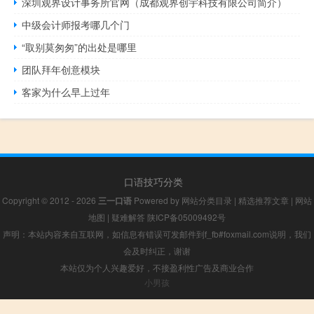
深圳观界设计事务所官网（成都观界创宇科技有限公司简介）
中级会计师报考哪几个门
“取别莫匆匆”的出处是哪里
团队拜年创意模块
客家为什么早上过年
口语技巧分类
Copyright © 2012 - 2026
三一口语
Powered by
网站分类目录
|
精选推荐文章
|
网站
地图
|
疑难解答
陕ICP备05009492号
声明：本站内容来自互联网，如信息有错误可发邮件到f_fb#foxmail.com说明，我们
会及时纠正，谢谢
本站仅为个人兴趣爱好，不接盈利性广告及商业合作
小男孩