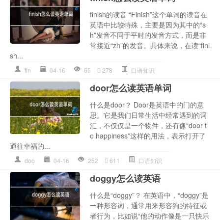
finish的读音 “Finish”这个单词的读音在
英语中比较特殊，主要是因为其中的“s
h”发音不同于平时的发音方式，而是非
常接近“zh”的发音。具体来说，在读“fini
sh...
fin
04-16
65
278
口语知识
door怎么读英语单词
什么是door？ Door是英语中的门的意
思。它是我们日常生活中经常遇到的词
汇，不仅仅是一个物件，还有像“door t
o happiness”这样的用法，表示打开了
通往幸福的...
doo
04-16
252
611
口语知识
doggy怎么读英语
什么是“doggy”？ 在英语中，“doggy”是
一种形容词，通常用来形容狗的特征或
者行为，比如说“他的动作像是一只快乐