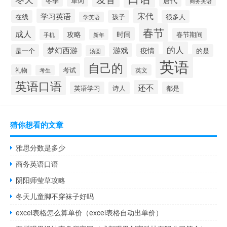
冬季
单词
商务英语
宋代
学习英语
在线
孩子
很多人
学英语
春节
成人
时间
攻略
春节期间
手机
新年
的人
梦幻西游
游戏
疫情
是一个
的是
汤圆
英语
自己的
考试
礼物
英文
考生
英语口语
还不
英语学习
诗人
都是
猜你想看的文章
雅思分数是多少
商务英语口语
阴阳师莹草攻略
冬天儿童脚不穿袜子好吗
excel表格怎么算单价（excel表格自动出单价）