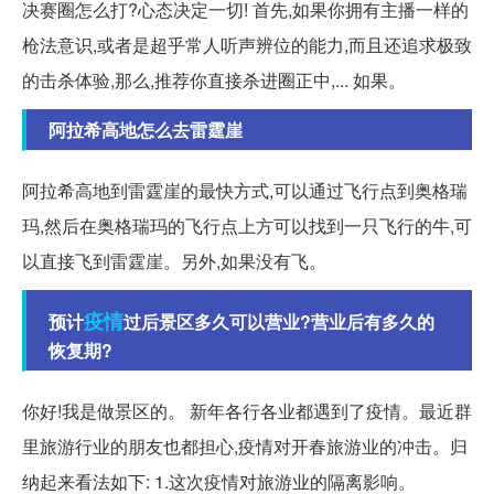
决赛圈怎么打?心态决定一切! 首先,如果你拥有主播一样的
枪法意识,或者是超乎常人听声辨位的能力,而且还追求极致
的击杀体验,那么,推荐你直接杀进圈正中,... 如果。
阿拉希高地怎么去雷霆崖
阿拉希高地到雷霆崖的最快方式,可以通过飞行点到奥格瑞
玛,然后在奥格瑞玛的飞行点上方可以找到一只飞行的牛,可
以直接飞到雷霆崖。另外,如果没有飞。
疫情
预计
过后景区多久可以营业?营业后有多久的
恢复期?
你好!我是做景区的。 新年各行各业都遇到了疫情。最近群
里旅游行业的朋友也都担心,疫情对开春旅游业的冲击。归
纳起来看法如下: 1.这次疫情对旅游业的隔离影响。