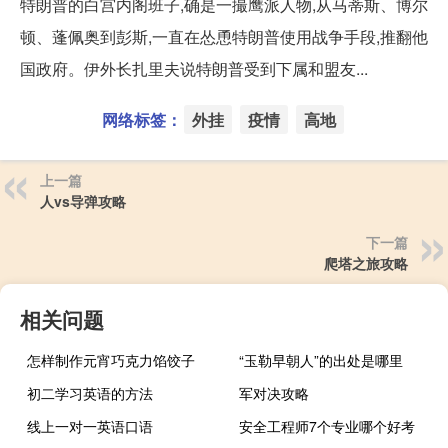
特朗普的白宫内阁班子,确是一撮鹰派人物,从马蒂斯、博尔
顿、蓬佩奥到彭斯,一直在怂恿特朗普使用战争手段,推翻他
国政府。伊外长扎里夫说特朗普受到下属和盟友...
网络标签：
外挂
疫情
高地
上一篇
人vs导弹攻略
下一篇
爬塔之旅攻略
相关问题
怎样制作元宵巧克力馅饺子
“玉勒早朝人”的出处是哪里
初二学习英语的方法
军对决攻略
线上一对一英语口语
安全工程师7个专业哪个好考