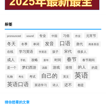
标签
专业
习俗
元宵节
中国
pronounced
sound
作业
口语
发音
冬天
唐代
冬季
单词
商务英语
宋代
学习英语
在线
孩子
很多人
学英语
春节
成人
时间
攻略
春节期间
手机
新年
的人
梦幻西游
游戏
疫情
是一个
的是
汤圆
英语
自己的
考试
礼物
英文
考生
英语口语
还不
英语学习
诗人
都是
猜你想看的文章