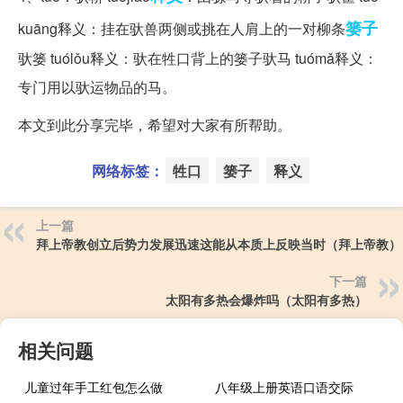
篓子
kuāng释义：挂在驮兽两侧或挑在人肩上的一对柳条
驮篓 tuólǒu释义：驮在牲口背上的篓子驮马 tuómǎ释义：
专门用以驮运物品的马。
本文到此分享完毕，希望对大家有所帮助。
网络标签：
牲口
篓子
释义
上一篇
拜上帝教创立后势力发展迅速这能从本质上反映当时（拜上帝教）
下一篇
太阳有多热会爆炸吗（太阳有多热）
相关问题
儿童过年手工红包怎么做
八年级上册英语口语交际