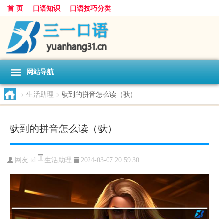
首 页
口语知识
口语技巧分类
网站导航
>
生活助理
>
驮到的拼音怎么读（驮）
驮到的拼音怎么读（驮）
生活助理
网友:
td
2024-03-07 20:59:30