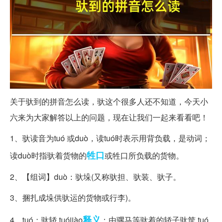
关于驮到的拼音怎么读，驮这个很多人还不知道，今天小
六来为大家解答以上的问题，现在让我们一起来看看吧！
1、驮读音为tuó 或duò，读tuó时表示用背负载，是动词；
牲口
读duò时指驮着货物的
或牲口所负载的货物。
2、【组词】duò：驮垛(又称驮担、驮装、驮子。
3、捆扎成垛供驮运的货物或行李)。
释义
4、tuó：驮轿 tuójiào
：由骡马等驮着的轿子驮筐 tuó