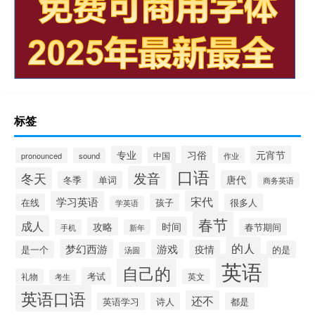
标签
专业
习俗
元宵节
中国
pronounced
sound
作业
口语
发音
冬天
唐代
冬季
单词
商务英语
宋代
学习英语
在线
孩子
很多人
学英语
春节
成人
时间
攻略
春节期间
手机
新年
的人
梦幻西游
游戏
疫情
是一个
的是
汤圆
英语
自己的
考试
礼物
英文
考生
英语口语
还不
英语学习
诗人
都是