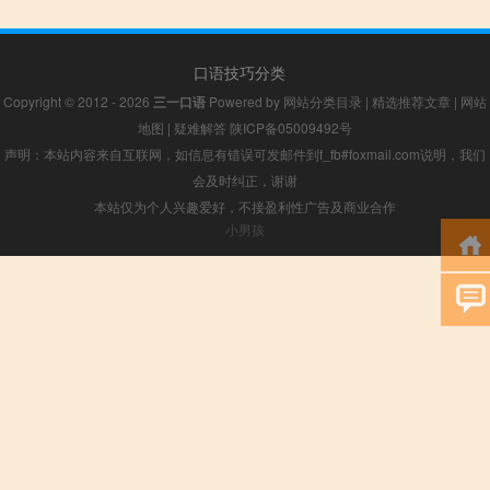
口语技巧分类
Copyright © 2012 - 2026
三一口语
Powered by
网站分类目录
|
精选推荐文章
|
网站
地图
|
疑难解答
陕ICP备05009492号
声明：本站内容来自互联网，如信息有错误可发邮件到f_fb#foxmail.com说明，我们
会及时纠正，谢谢
本站仅为个人兴趣爱好，不接盈利性广告及商业合作
小男孩