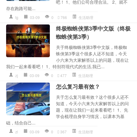
吧！ 1、他们公司合理合法。 2、就不
存在跑路可能...
tg
03-09
0
766
生活助理
终极蜘蛛侠第3季中文版（终极
蜘蛛侠第3季）
关于终极蜘蛛侠第3季中文版，终极蜘
蛛侠第3季这个很多人还不知道，今天
小六来为大家解答以上的问题，现在让
我们一起来看看吧！ 1、特别符现代式的生活,我已...
zj
03-09
0
477
生活助理
怎么复习最有效？
关于怎么复习最有效？这个很多人还不
知道，今天小六来为大家解答以上的问
题，现在让我们一起来看看吧！ 1、先
学会梳理自身学习情况，以课本为基
础，结合自己...
zl
03-09
0
367
生活助理