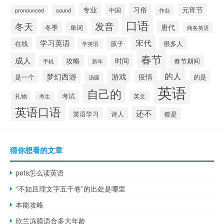
专业
习俗
元宵节
中国
pronounced
sound
作业
口语
发音
冬天
唐代
冬季
单词
商务英语
宋代
学习英语
在线
孩子
很多人
学英语
春节
成人
时间
攻略
春节期间
手机
新年
的人
梦幻西游
游戏
疫情
是一个
的是
汤圆
英语
自己的
考试
礼物
英文
考生
英语口语
还不
英语学习
诗人
都是
猜你想看的文章
pets怎么读英语
“不如且理文字五千卷”的出处是哪里
本能攻略
欣兰冻膜适合多大年龄