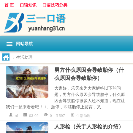
首 页
口语知识
口语技巧分类
网站导航
>
生活助理
男方什么原因会导致胎停（什
么原因会导致胎停）
大家好，乐天来为大家解答以下的问
题，男方什么原因会导致胎停，什么原
因会导致胎停很多人还不知道，现在让
我们一起来看看吧！ 1、胎停，即胚胎停止发育，又...
nf
03-09
0
597
生活助理
人形枪（关于人形枪的介绍）