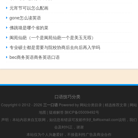
元宵节可以怎么配画
gone怎么读英语
佛跳墙是哪个省的菜
阆苑仙葩（一个是阆苑仙葩一个是美玉无瑕）
专业硕士都是需要与院校协商后去向后再入学吗
bec商务英语商务英语口语
口语技巧分类
Copyright © 2012 - 2026
三一口语
Powered by
网站分类目录
|
精选推荐文章
|
网站
地图
|
疑难解答
陕ICP备05009492号
声明：本站内容来自互联网，如信息有错误可发邮件到f_fb#foxmail.com说明，我们
会及时纠正，谢谢
本站仅为个人兴趣爱好，不接盈利性广告及商业合作