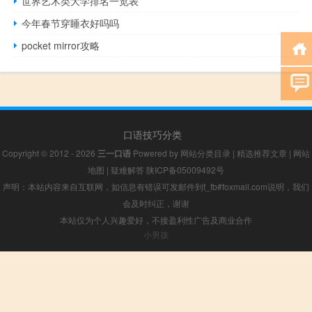
世界艺术类大学排名一览表
今年春节穿睡衣好吗吗
pocket mirror攻略
口语技巧分类
Copyright © 2012 - 2026
三一口语
Powered by
网站分类目录
|
精选推荐文章
|
网站
地图
|
疑难解答
陕ICP备05009492号
声明：本站内容来自互联网，如信息有错误可发邮件到f_fb#foxmail.com说明，我们
会及时纠正，谢谢
本站仅为个人兴趣爱好，不接盈利性广告及商业合作
小男孩