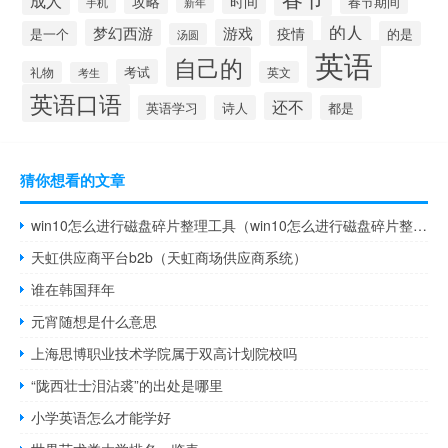
时间
攻略
春节期间
手机
新年
的人
梦幻西游
游戏
疫情
是一个
的是
汤圆
英语
自己的
考试
礼物
英文
考生
英语口语
还不
英语学习
诗人
都是
猜你想看的文章
win10怎么进行磁盘碎片整理工具（win10怎么进行磁盘碎片整理）
天虹供应商平台b2b（天虹商场供应商系统）
谁在韩国拜年
元宵随想是什么意思
上海思博职业技术学院属于双高计划院校吗
“陇西壮士泪沾裘”的出处是哪里
小学英语怎么才能学好