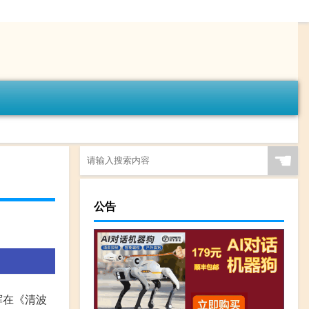
☚
公告
辉在《清波