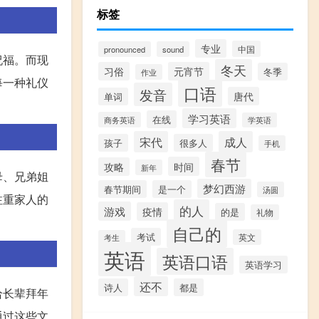
标签
专业
中国
pronounced
sound
祝福。而现
冬天
习俗
元宵节
冬季
作业
每一种礼仪
口语
发音
唐代
单词
学习英语
在线
商务英语
学英语
宋代
成人
孩子
很多人
手机
春节
时间
攻略
新年
母、兄弟姐
梦幻西游
春节期间
是一个
汤圆
注重家人的
的人
游戏
疫情
的是
礼物
自己的
考试
英文
考生
英语
英语口语
英语学习
还不
诗人
都是
给长辈拜年
通过这些文