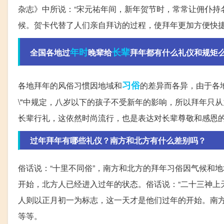
杂志》中所说：“宋元祐年间，新年贺节时，常常让佣仆持
候。贺卡代替了人们亲自拜访的过程，使拜年更加方便快
年时
长辈
全国各地过
晚辈给
拜年都有什么礼仪和规矩
习俗
各地拜年的风俗习惯因地域和
的差异而各异，由于各地
\"中规定，八岁以下的孩子不受新年的影响，所以拜年只
长辈行礼，这依然时尚流行，也是表达对长辈尊敬和感恩
过年拜年有哪些礼仪？南方和北方有什么差别吗？
俗话说：“十里不同俗”，南方和北方的拜年习俗因气候和
开始，北方人已经进入过年的状态。俗话说：“二十三神上
人则以正月初一为标志，这一天才是他们过年的开始。南
等等。