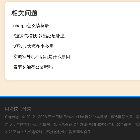
相关问题
charge怎么读英语
“凛凛气横秋”的出处是哪里
3万3步大概多少公里
空调室外机不启动是什么原因
春节长治有公交吗吗
口语技巧分类
Copyright © 2012 - 2026
三一口语
Powered by
网站分类目录
|
精选推荐文章
|
网
声明：本站内容来自互联网，如信息有错误可发邮件到f_fb#foxmail.com说明
本站仅为个人兴趣爱好，不接盈利性广告及商业合作