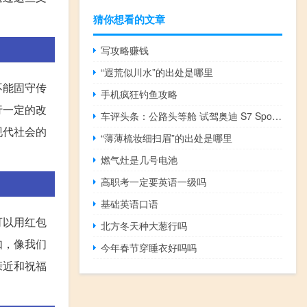
猜你想看的文章
写攻略赚钱
“遐荒似川水”的出处是哪里
不能固守传
手机疯狂钓鱼攻略
行一定的改
车评头条：公路头等舱 试驾奥迪 S7 Sportback V8T
现代社会的
“薄薄梳妆细扫眉”的出处是哪里
燃气灶是几号电池
高职考一定要英语一级吗
基础英语口语
可以用红包
北方冬天种大葱行吗
如，像我们
今年春节穿睡衣好吗吗
亲近和祝福