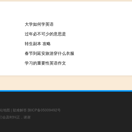
大学如何学英语
过年必不可少的意思是
转生副本 攻略
春节到延安旅游穿什么衣服
学习的重要性英语作文
站地图
|
疑难解答
陕ICP备05009492号
，我们会及时纠正，谢谢