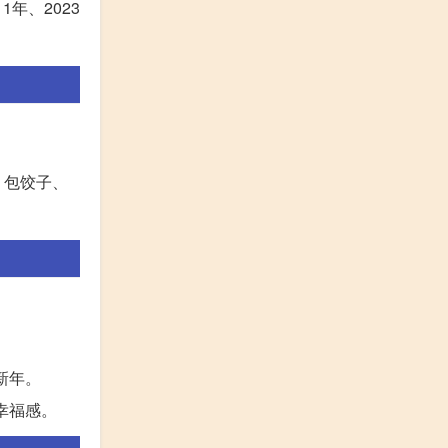
1年、2023
、包饺子、
。
新年。
幸福感。