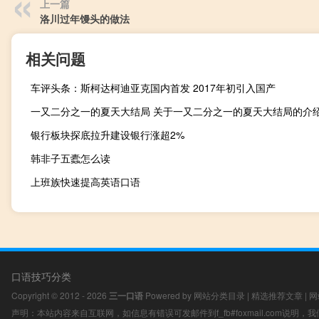
上一篇
洛川过年馒头的做法
相关问题
车评头条：斯柯达柯迪亚克国内首发 2017年初引入国产
一又二分之一的夏天大结局 关于一又二分之一的夏天大结局的介
银行板块探底拉升建设银行涨超2%
韩非子五蠹怎么读
上班族快速提高英语口语
口语技巧分类
Copyright © 2012 - 2026
三一口语
Powered by
网站分类目录
|
精选推荐文章
|
网
声明：本站内容来自互联网，如信息有错误可发邮件到f_fb#foxmail.com说明