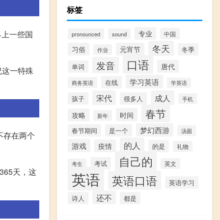
标签
界上一些国
专业
中国
pronounced
sound
冬天
习俗
元宵节
冬季
作业
口语
发音
唐代
单词
祝这一特殊
学习英语
在线
商务英语
学英语
宋代
成人
孩子
很多人
手机
春节
时间
攻略
新年
梦幻西游
春节期间
是一个
汤圆
不存在两个
的人
游戏
疫情
的是
礼物
自己的
考试
英文
考生
65天，这
英语
英语口语
英语学习
还不
诗人
都是