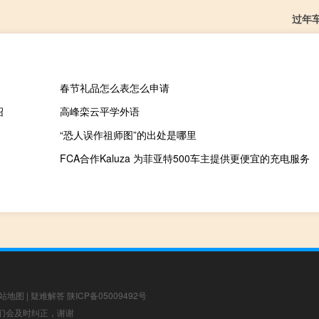
过年
春节礼品怎么表怎么申请
绍
高峰栾云平学外语
“恐人误作祖师图”的出处是哪里
FCA合作Kaluza 为菲亚特500车主提供更便宜的充电服务
站地图
|
疑难解答
陕ICP备05009492号
，我们会及时纠正，谢谢