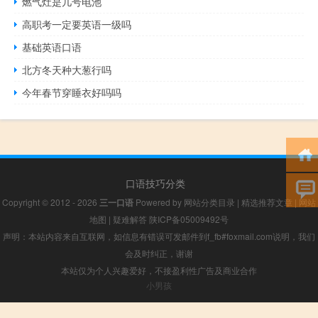
燃气灶是几号电池
高职考一定要英语一级吗
基础英语口语
北方冬天种大葱行吗
今年春节穿睡衣好吗吗
口语技巧分类
Copyright © 2012 - 2026
三一口语
Powered by
网站分类目录
|
精选推荐文章
|
网站
地图
|
疑难解答
陕ICP备05009492号
声明：本站内容来自互联网，如信息有错误可发邮件到f_fb#foxmail.com说明，我们
会及时纠正，谢谢
本站仅为个人兴趣爱好，不接盈利性广告及商业合作
小男孩