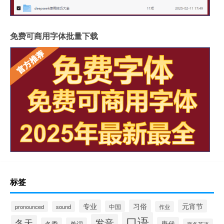
免费可商用字体批量下载
标签
专业
习俗
元宵节
中国
pronounced
sound
作业
口语
发音
冬天
唐代
冬季
单词
商务英语