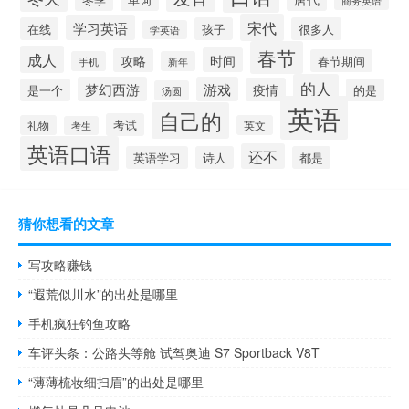
宋代
学习英语
在线
孩子
很多人
学英语
春节
成人
时间
攻略
春节期间
手机
新年
的人
梦幻西游
游戏
疫情
是一个
的是
汤圆
英语
自己的
考试
礼物
英文
考生
英语口语
还不
英语学习
诗人
都是
猜你想看的文章
写攻略赚钱
“遐荒似川水”的出处是哪里
手机疯狂钓鱼攻略
车评头条：公路头等舱 试驾奥迪 S7 Sportback V8T
“薄薄梳妆细扫眉”的出处是哪里