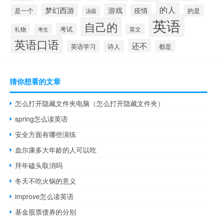
的人
梦幻西游
游戏
疫情
是一个
的是
汤圆
英语
自己的
考试
礼物
英文
考生
英语口语
还不
英语学习
诗人
都是
猜你想看的文章
怎么打开隐藏文件夹电脑（怎么打开隐藏文件夹）
spring怎么读英语
安全方面有哪些演练
血尔康多大年龄的人可以吃
拜年磕头取消吗
冬天不吃火锅的意义
improve怎么读英语
基金股票债券的分别