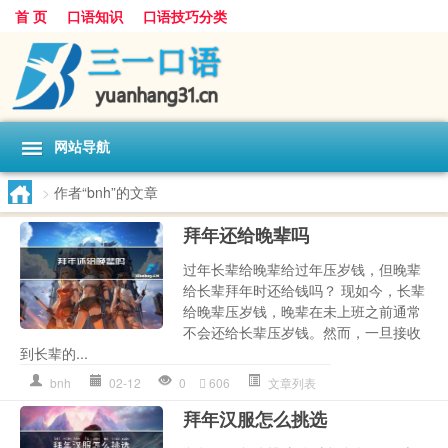
首 页
口语知识
口语技巧分类
网站导航
>
作者“bnh”的文章
拜年还给晚辈吗
过年长辈给晚辈给过年压岁钱，但晚辈
给长辈拜年时还给钱吗？ 现如今，长辈
给晚辈压岁钱，晚辈在未上班之前通常
不会还给长辈压岁钱。然而，一旦接收
到长辈的...
bnh
02-12
0
606
文章列表
拜年汉服怎么挑选