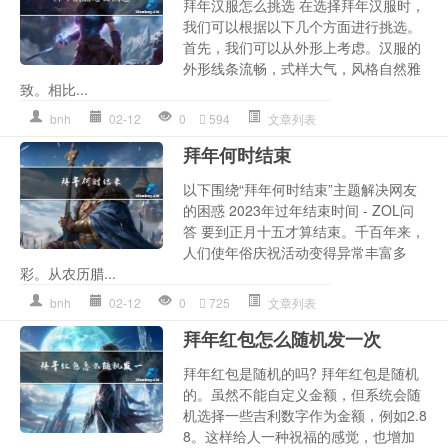
拜年汉服怎么挑选 在选择拜年汉服时，
我们可以根据以下几个方面进行挑选。
首先，我们可以从外形上考虑。汉服的
外形线条流畅，式样大气，风格自然雅
致。相比...
bnh
02-12
0
594
文章列表
拜年何时结束
以下围绕“拜年何时结束”主题解决网友
的困惑 2023年过年结束时间 - ZOL问
答 要到正月十五才算结束。千百年来，
人们使年俗庆祝活动变得异常丰富多
彩。从农历腊...
bnh
02-12
0
725
文章列表
拜年红包怎么随机发一次
拜年红包是随机的吗? 拜年红包是随机
的。虽然不能自定义金额，但系统会随
机选择一些吉利数字作为金额，例如2.8
8。这样给人一种祝福的感觉，也增加