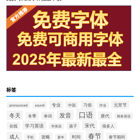
标签
专业
习俗
元宵节
中国
pronounced
sound
作业
口语
发音
冬天
唐代
冬季
单词
商务英语
宋代
学习英语
在线
孩子
很多人
学英语
春节
成人
时间
攻略
春节期间
手机
新年