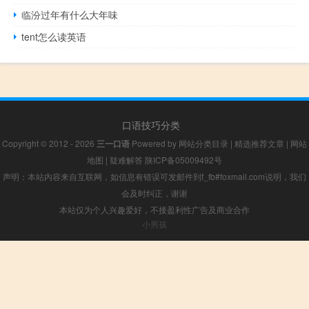
临汾过年有什么大年味
tent怎么读英语
口语技巧分类
Copyright © 2012 - 2026
三一口语
Powered by
网站分类目录
|
精选推荐文章
|
网站
地图
|
疑难解答
陕ICP备05009492号
声明：本站内容来自互联网，如信息有错误可发邮件到f_fb#foxmail.com说明，我们
会及时纠正，谢谢
本站仅为个人兴趣爱好，不接盈利性广告及商业合作
小男孩