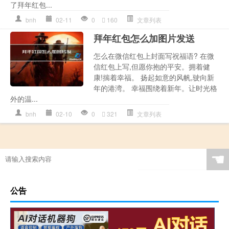
了拜年红包...
bnh
02-11
0
160
文章列表
拜年红包怎么加图片发送
怎么在微信红包上封面写祝福语? 在微
信红包上写,但愿你抱的平安。拥着健
康!揣着幸福。 扬起如意的风帆,驶向新
年的港湾。 幸福围绕着新年。让时光格
外的温...
bnh
02-10
0
321
文章列表
☚
公告